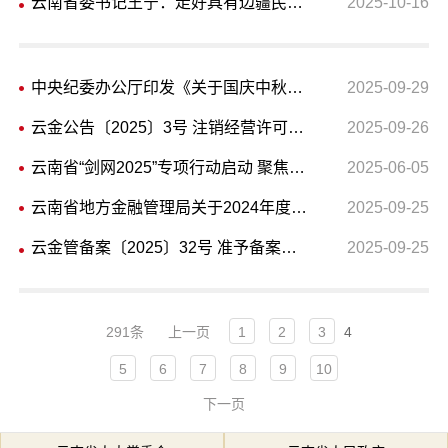
云南省委书记王宁：走好具有边疆民族地区特点的城市高质量发展之路
2025-10-16
中央纪委办公厅印发《关于国庆中秋期间严格落实中央八项规定精神、从严纠治“四风”的通知》
2025-09-29
云金公告〔2025〕3号 注销经营许可公告（云南花卉融资担保有限公司、昆明中北融资担保有限责任公司）
2025-09-26
云南省“剑网2025”专项行动启动 聚焦整治6个领域
2025-06-05
云南省地方金融管理局关于2024年度全省典当行年审情况的公告
2025-09-25
云金管备案〔2025〕32号 准予备案通知书（昆明乾贯融资担保有限公司）
2025-09-25
291条
上一页
1
2
3
4
5
6
7
8
9
10
下一页