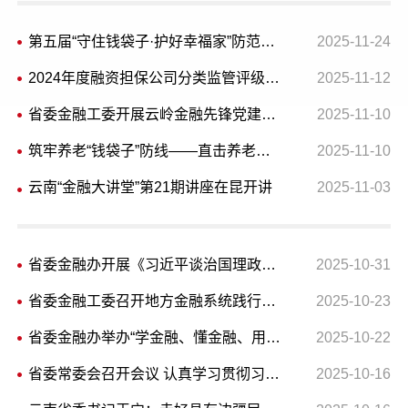
第五届“守住钱袋子·护好幸福家”防范非法金融活动短视频征集大赛结果公示
2025-11-24
2024年度融资担保公司分类监管评级结果公告
2025-11-12
省委金融工委开展云岭金融先锋党建品牌建设现场观摩活动
2025-11-10
筑牢养老“钱袋子”防线——直击养老服务领域非法集资防范治理​
2025-11-10
云南“金融大讲堂”第21期讲座在昆开讲
2025-11-03
省委金融办开展《习近平谈治国理政》第五卷集中学习
2025-10-31
省委金融工委召开地方金融系统践行金融工作政治性、人民性座谈会
2025-10-23
省委金融办举办“学金融、懂金融、用金融”楚雄行活动
2025-10-22
省委常委会召开会议 认真学习贯彻习近平总书记重要讲话重要指示精神 王宁主持
2025-10-16