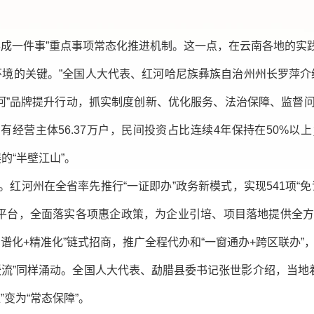
办成一件事”重点事项常态化推进机制。这一点，在云南各地的实
环境的关键。”全国人大代表、红河哈尼族彝族自治州州长罗萍介
红河”品牌提升行动，抓实制度创新、优化服务、法治保障、监督
州实有经营主体56.37万户，民间投资占比连续4年保持在50%
的“半壁江山”。
红河州在全省率先推行“一证即办”政务新模式，实现541项“免
商平台，全面落实各项惠企政策，为企业引培、项目落地提供全
谱化+精准化”链式招商，推广全程代办和“一窗通办+跨区联办
暖流”同样涌动。全国人大代表、勐腊县委书记张世影介绍，当地着
变为“常态保障”。