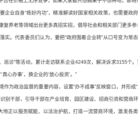
些平台在价格上无序竞争，如果大家都只想摘果子不想种地，那将
要企业自身“练好内功”，精准解读好国家相关政策，也需要政
康复养老等领域出台更多真招实招，倡导社会和相关部门更多参
落实。代表委员们认为，要把“政府围着企业转”从口号变为常
诊、巡诊”等活动，累计走访联系企业4249次，解决诉求3155
‘真心办事’，换企业的‘放心投资’。”
境作为政治监督的重要内容，设置“办不成事”反映窗口，并形成“
察识别干部，引导干部在产业培育、园区建设、招商引资和营商环
岭大地正以服务赋能、以法治护航，打造一流营商环境，激发各