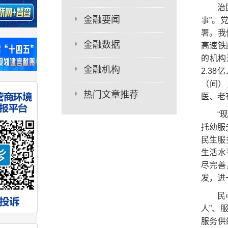
治
金融要闻
事”。
署。我
金融数据
高速铁
的机构
金融机构
2.3
（间）
热门文章推荐
医、老
“
托幼服
民生服
生活水
尽完善
发，进
民
人”、
服务供