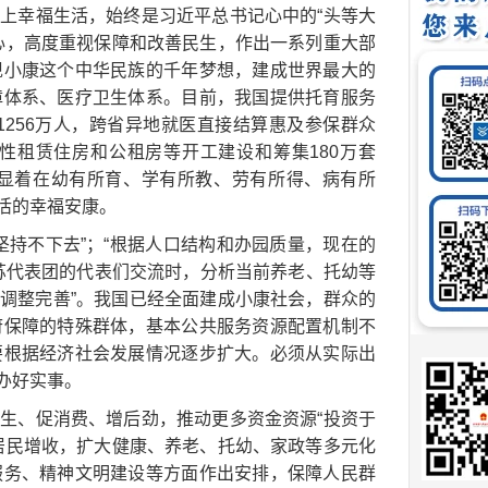
上幸福生活，始终是习近平总书记心中的“头等大
心，高度重视保障和改善民生，作出一系列重大部
现小康这个中华民族的千年梦想，建成世界最大的
障体系、医疗卫生体系。目前，我国提供托育服务
业1256万人，跨省异地就医直接结算惠及参保群众
障性租赁住房和公租房等开工建设和筹集180万套
，彰显着在幼有所育、学有所教、劳有所得、病有所
活的幸福安康。
坚持不下去”；“根据人口结构和办园质量，现在的
江苏代表团的代表们交流时，分析当前养老、托幼等
况调整完善”。我国已经全面建成小康社会，群众的
府保障的特殊群体，基本公共服务资源配置机制不
要根据经济社会发展情况逐步扩大。必须从实际出
办好实事。
生、促消费、增后劲，推动更多资金资源“投资于
居民增收，扩大健康、养老、托幼、家政等多元化
服务、精神文明建设等方面作出安排，保障人民群