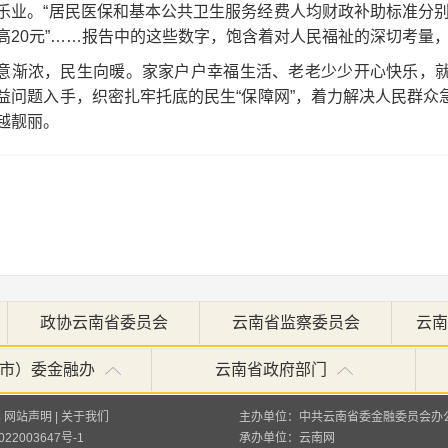
乐业。“居民医保和基本公共卫生服务经费人均财政补助标准分别再
高20元”……报告中的这些数字，饱含着对人民福祉的深切考量
意渐浓，民生向暖。家家户户幸福生活、老老少少开心快乐，
益问题入手，织密扎牢托底的民生“保障网”，着力解决人民群
越靓丽。
政协云南省委员会
云南省监察委员会
云南
市）委金融办
云南省政府部门
|
网站声明
|
关于我们
主办单位：中共云南省委金融委员会办
22003647号-1
承办单位：
云南网