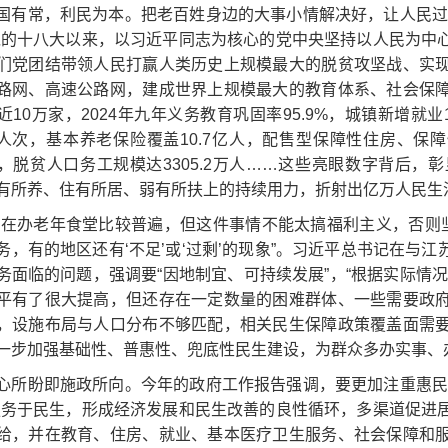
国有常，利民为本。把老百姓身边的大事小情解决好，让人民过
党的十八大以来，以习近平同志为核心的党中央坚持以人民为中
们党团结带领人民打赢人类历史上规模最大的脱贫攻坚战、实
路网、高速公路网，建成世界上规模最大的教育体系、社会保
近10万家，2024年九年义务教育巩固率95.9%，城镇新增就
8亿人次，基本养老保险覆盖10.7亿人，配售型保障性住房、保
，脱贫人口务工规模达3305.2万人……这些亮眼数字背后
有所养、住有所居、弱有所扶上的持续用力，折射出亿万人民生
现在办老年食堂比较普遍，但这件事情不能太搞福利主义，否则
务，有的地区还有‘不足’或‘过剩’的现象”。习近平总书记在与
务面临的问题，强调要“因地制宜、可持续发展”，“根据实际情
平有了很大提高，但还存在一定数量的困难群体、一些需要政
，设施布局与人口分布不够匹配，相关民生保障政策覆盖面需
一步加强基础性、普惠性、兜底性民生建设，为群众多办实事、
心所盼即施政所向。今年的政府工作报告强调，要更加注重惠民
服务于民生，形成经济发展和民生改善的良性循环，多渠道促进
给，并在教育、住房、就业、基本医疗卫生服务、社会保障和