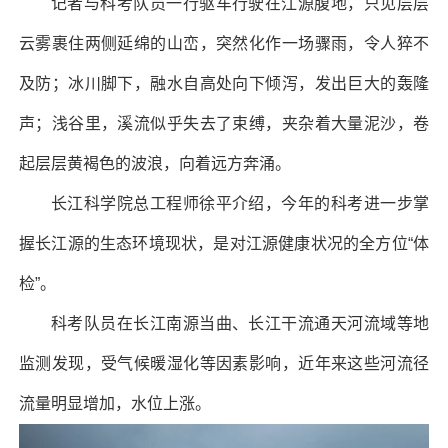
记者与科考队员一行驱车行驶在江源腹地，只见层层
云雾裹住两侧延绵的山峦，突然化作一场骤雨，令人猝不
及防；冰川脚下，融水自高处向下倾泻，发出巨大的轰隆
声；浅谷里，溪流似乎失去了束缚，夹杂着大量泥沙，卷
起层层黄褐色的波浪，向着远方奔涌。
长江科学院总工程师徐平介绍，今年的科考进一步掌
握长江源的生态环境现状，是对江源健康状况的全方位“体
检”。
科考队员在长江南源当曲、长江干流通天河流域等地
监测发现，受气候暖湿化等因素影响，近年来这些河流径
流量明显增加，水位上涨。