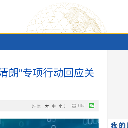
“清朗”专项行动回应关
打印
大
中
小
【字体：
】