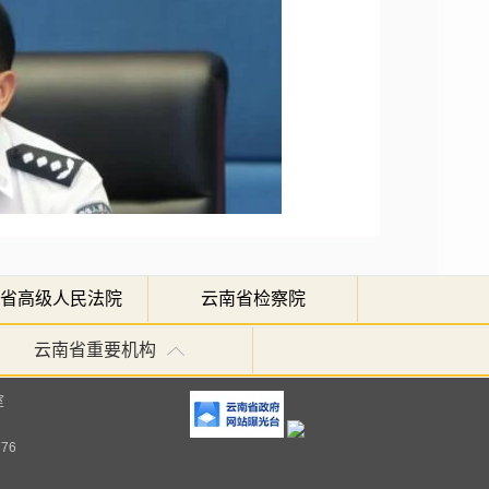
省高级人民法院
云南省检察院
云南省重要机构
室
击和防范经济犯罪工作情况，并
776
介绍，近年来云南公安机关牢固树立