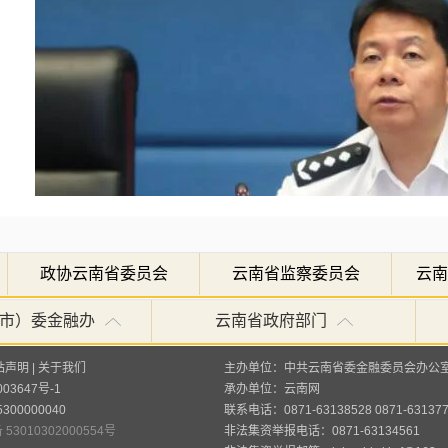
政协云南省委员会
云南省监察委员会
云南
市）委金融办
云南省政府部门
站声明
|
关于我们
主办单位：中共云南省委金融委员会办公
省公安厅党委委员、副厅长胡水旺通报云南公安打
003647号-1
承办单位：
云南网
00000040
联系电话：0871-63138528 0871-63137
云南省“千名经侦民警进千企”主题活动启动。他
53010302000554号
非法集资举报电话：0871-63134561