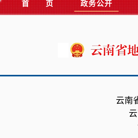
首 页
政务公开
云南
云